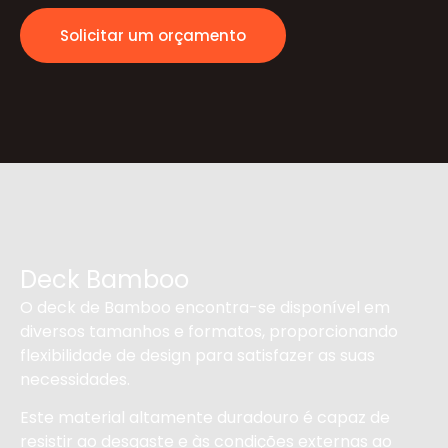
Solicitar um orçamento
Deck Bamboo
O deck de Bamboo encontra-se disponível em
diversos tamanhos e formatos, proporcionando
flexibilidade de design para satisfazer as suas
necessidades.
Este material altamente duradouro é capaz de
resistir ao desgaste e às condições externas ao