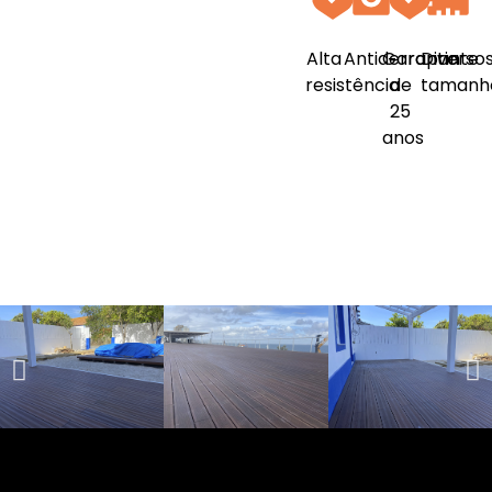
Alta
Antiderrapante
Garantia
Diverso
resistência
de
tamanh
25
anos